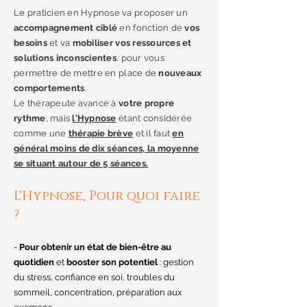
​Le praticien en Hypnose va proposer un
accompagnement ciblé
en fonction de
vos
besoins
et va
mobiliser vos ressources et
solutions inconscientes
, pour vous
permettre de mettre en place de
nouveaux
comportements
.
Le thérapeute avance à
votre propre
rythme
, mais
l'Hypnose
étant considérée
comme une
thérapie brève
et il faut
en
général moins de dix séances, la moyenne
se situant autour de 5 séances.
L'Hypnose, Pour quoi faire
?
-
Pour obtenir un état de bien-être au
quotidien
et
booster son potentiel
: gestion
du stress, confiance en soi, troubles du
sommeil, concentration, préparation aux