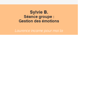
Sylvie B.
Séance groupe :
Gestion des émotions
Laurence incarne pour moi la
Sophrologie vivante.
Douce, sereine, bienveillante, rien ne
semble la perturber !
Je quitte cet atelier de Sophrologie avec
regrets. Je suis ravie de cet enseignement
qui m'a beaucoup apporté et que j'essai
de mettre en pratique au quotidien.
Julien R.